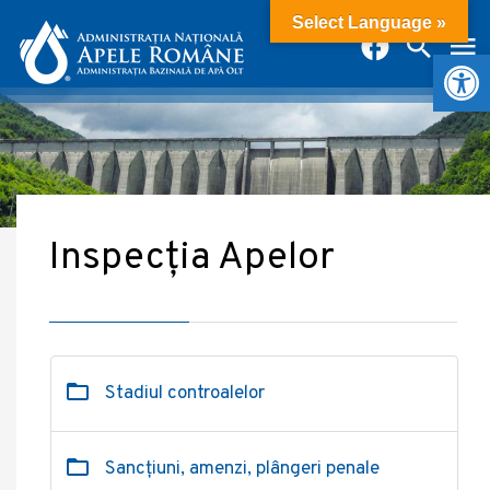
Select Language »
Deschide b
Inspecția Apelor
Stadiul controalelor
Sancțiuni, amenzi, plângeri penale