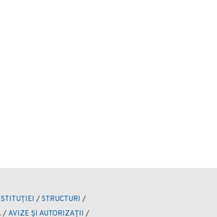
NSTITUȚIEI
/
STRUCTURI
/
Ă
/
AVIZE ȘI AUTORIZAȚII
/