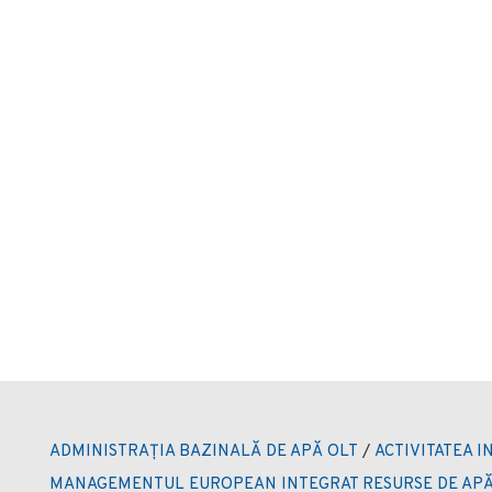
ADMINISTRAȚIA BAZINALĂ DE APĂ OLT
/
ACTIVITATEA I
MANAGEMENTUL EUROPEAN INTEGRAT RESURSE DE AP