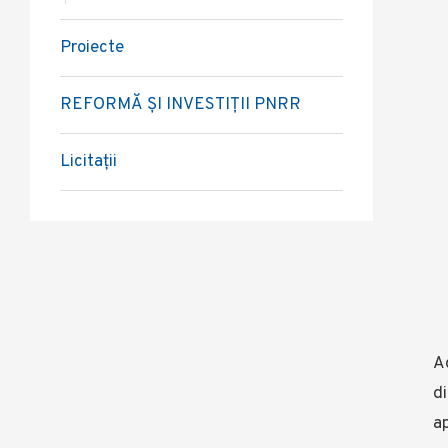
Proiecte
REFORMĂ ȘI INVESTIȚII PNRR
Licitații
Ad
di
ap