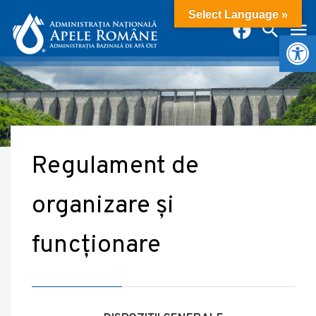
Select Language »
Deschide b
Regulament de
organizare și
funcționare