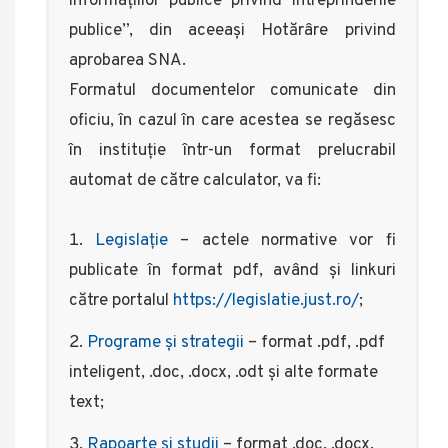
informațiilor publice privind întreprinderile
publice”, din aceeași Hotărâre privind
aprobarea SNA.
Formatul documentelor comunicate din
oficiu, în cazul în care acestea se regăsesc
în instituţie într-un format prelucrabil
automat de către calculator, va fi:
Legislaţie
– actele normative vor fi
publicate în format pdf, având şi linkuri
către portalul
https://legislatie.just.ro/
;
Programe şi strategii
– format .pdf, .pdf
inteligent, .doc, .docx, .odt şi alte formate
text;
Rapoarte şi studii
– format .doc, .docx,