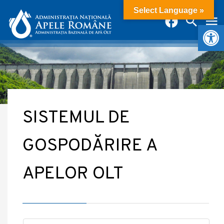
Select Language »
Deschide b
SISTEMUL DE
GOSPODĂRIRE A
APELOR OLT