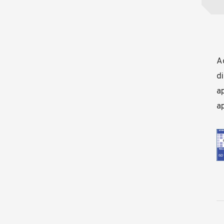
Ad
di
ap
ap