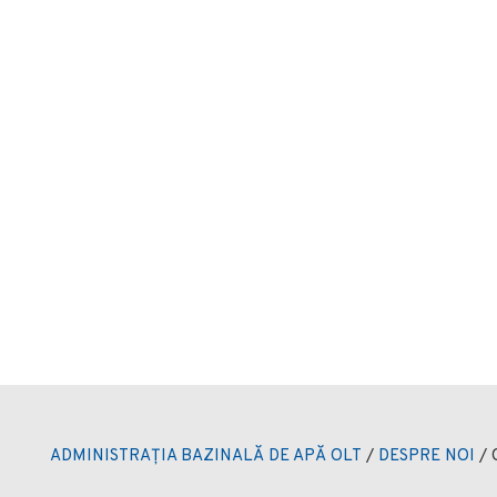
ADMINISTRAȚIA BAZINALĂ DE APĂ OLT
/
DESPRE NOI
/