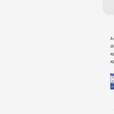
Ad
di
ap
ap