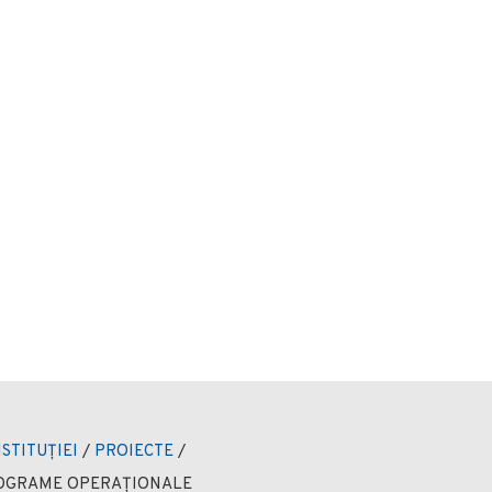
NSTITUȚIEI
/
PROIECTE
/
ROGRAME OPERAȚIONALE