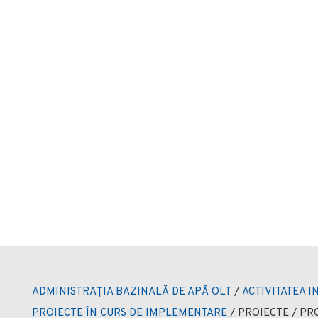
ADMINISTRAȚIA BAZINALĂ DE APĂ OLT
/
ACTIVITATEA I
PROIECTE ÎN CURS DE IMPLEMENTARE
/
PROIECTE / P