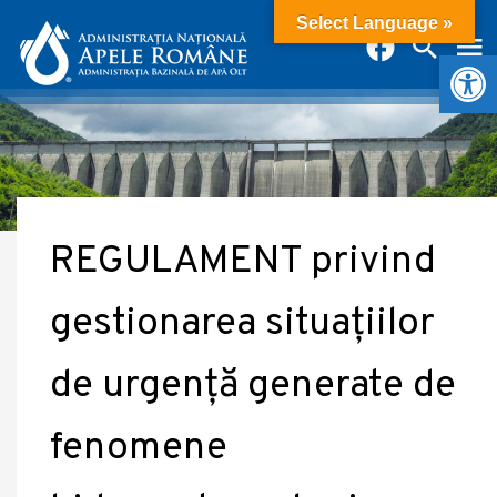
Select Language »
Deschide b
REGULAMENT privind
gestionarea situațiilor
de urgență generate de
fenomene