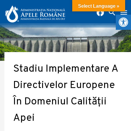
Select Language »
Deschide b
Stadiu Implementare A
Directivelor Europene
În Domeniul Calității
Apei