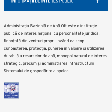
INFORMAȚII DE INTERES PUBLIC
Administrația Bazinală de Apă Olt este o instituție
publică de interes național cu personalitate juridică,
finanțată din venituri proprii, având ca scop
cunoașterea, protecția, punerea în valoare și utilizarea
durabilă a resurselor de apă, monopol natural de interes
strategic, precum și administrarea infrastructurii
Sistemului de gospodărire a apelor.