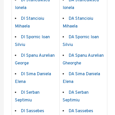
DI Stanculescu
DA Stanculescu
Ionela
Ionela
DI Stancioiu
DA Stancioiu
Mihaela
Mihaela
DI Spornic Ioan
DA Spornic Ioan
Silviu
Silviu
DI Spanu Aurelian
DA Spanu Aurelian
George
Gheorghe
DI Sima Daniela
DA Sima Daniela
Elena
Elena
DI Serban
DA Serban
Septimiu
Septimiu
DI Sassebes
DA Sassebes