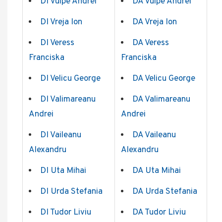
DI Vulpe Andrei
DA Vulpe Andrei
DI Vreja Ion
DA Vreja Ion
DI Veress
DA Veress
Franciska
Franciska
DI Velicu George
DA Velicu George
DI Valimareanu
DA Valimareanu
Andrei
Andrei
DI Vaileanu
DA Vaileanu
Alexandru
Alexandru
DI Uta Mihai
DA Uta Mihai
DI Urda Stefania
DA Urda Stefania
DI Tudor Liviu
DA Tudor Liviu