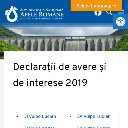
Select Language »
Deschide b
Declarații de avere și
de interese 2019
DI Vulpe Lucian
DA Vulpe Lucian