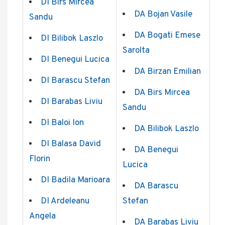
DI Birs Mircea
DA Bojan Vasile
Sandu
DA Bogati Emese
DI Bilibok Laszlo
Sarolta
DI Benegui Lucica
DA Birzan Emilian
DI Barascu Stefan
DA Birs Mircea
DI Barabas Liviu
Sandu
DI Baloi Ion
DA Bilibok Laszlo
DI Balasa David
DA Benegui
Florin
Lucica
DI Badila Marioara
DA Barascu
DI Ardeleanu
Stefan
Angela
DA Barabas Liviu