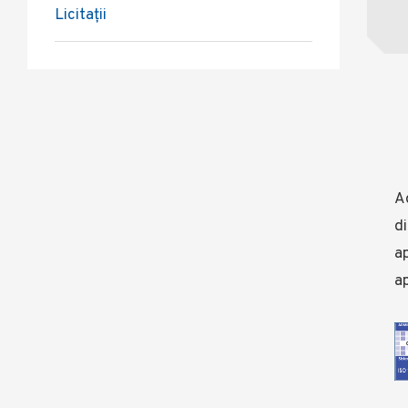
Licitații
Ad
di
ap
ap