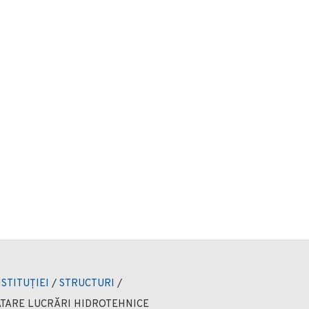
NSTITUȚIEI
/
STRUCTURI
/
TARE LUCRĂRI HIDROTEHNICE