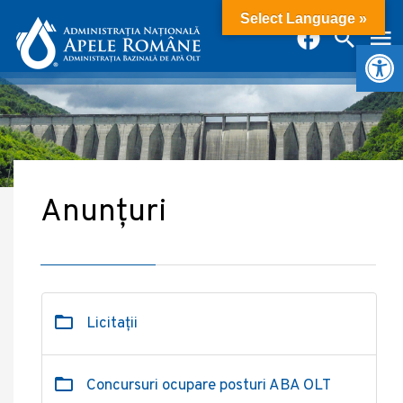
Select Language »
Deschide b
Anunțuri
Licitații
Concursuri ocupare posturi ABA OLT