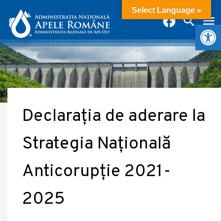
Select Language »
Deschide b
Declarația de aderare la
Strategia Națională
Anticorupție 2021-
2025