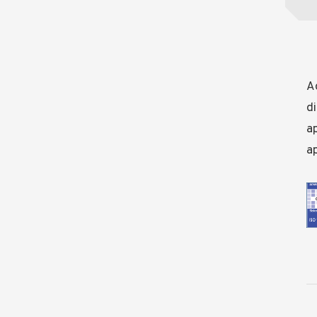
Ad
di
ap
ap